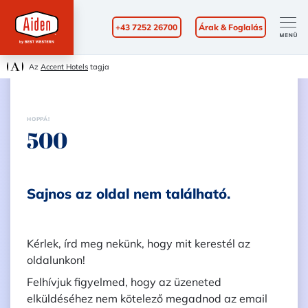
+43 7252 26700
Árak & Foglalás
Az
Accent Hotels
tagja
HOPPÁ!
500
Sajnos az oldal nem található.
Kérlek, írd meg nekünk, hogy mit kerestél az
oldalunkon!
Felhívjuk figyelmed, hogy az üzeneted
elküldéséhez nem kötelező megadnod az email