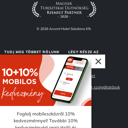
© 2026 Accent Hotel Solutions Kft.
TUDJ MEG TÖBBET RÓLUNK
LÉGY RÉSZE AZ
ACCENTNEK
Rólunk
Accent Market
Adatvédelem
Management szolgáltatások
Impresszum
Csapatunk
Miért az Accent?
Karrier
Foglalj mobileszközről 10%
kedvezménnyel! További 10%
kedvezményért regisztrálj és