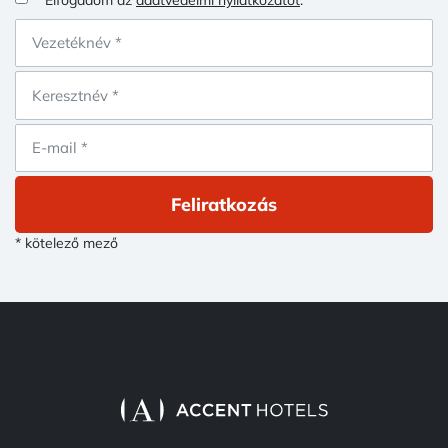
Feliratkozás
* kötelező mező